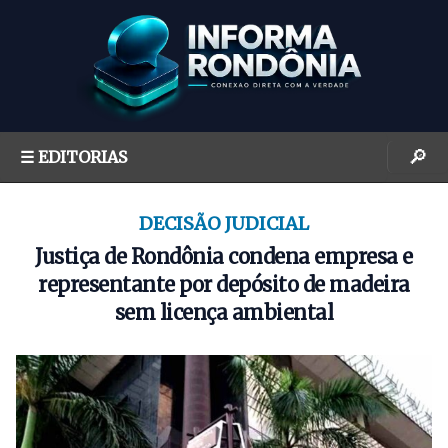
S
k
i
p
t
o
🔎
☰ EDITORIAS
c
o
n
DECISÃO JUDICIAL
t
Justiça de Rondônia condena empresa e
e
representante por depósito de madeira
n
sem licença ambiental
t