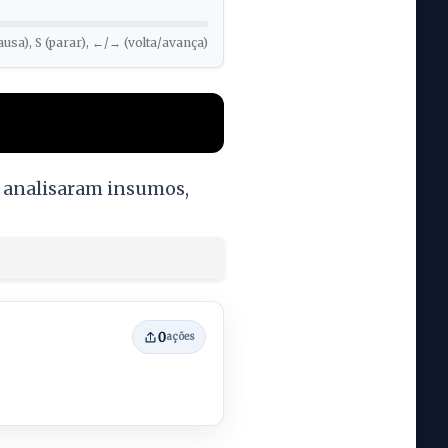
ausa), S (parar), ←/→ (volta/avança)
e analisaram insumos,
0
ações