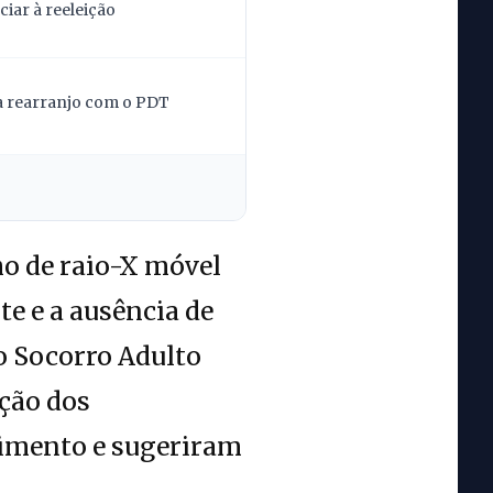
iar à reeleição
la rearranjo com o PDT
ho de raio-X móvel
e e a ausência de
o Socorro Adulto
ação dos
dimento e sugeriram