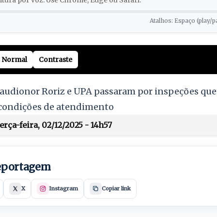
tura por voz. Use Chrome, Edge ou Safari.
Atalhos: Espaço (play/p
Normal
Contraste
Claudionor Roriz e UPA passaram por inspeções qu
 condições de atendimento
rça-feira, 02/12/2025 - 14h57
reportagem
X
Instagram
Copiar link