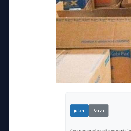
▶
Ler
Parar