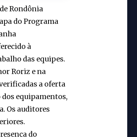
 de Rondônia
tapa do Programa
panha
erecido à
abalho das equipes.
or Roriz e na
erificadas a oferta
o dos equipamentos,
a. Os auditores
riores.
resença do