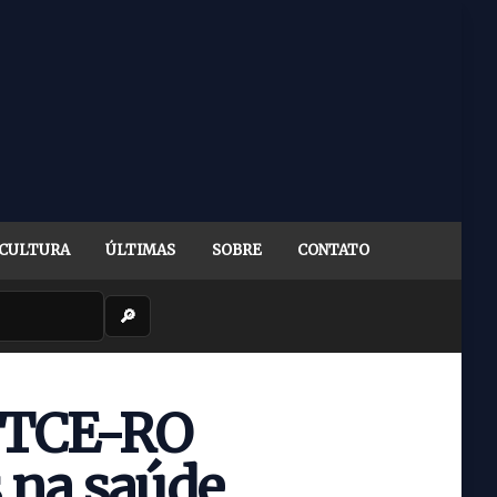
CULTURA
ÚLTIMAS
SOBRE
CONTATO
🔎
o TCE-RO
s na saúde