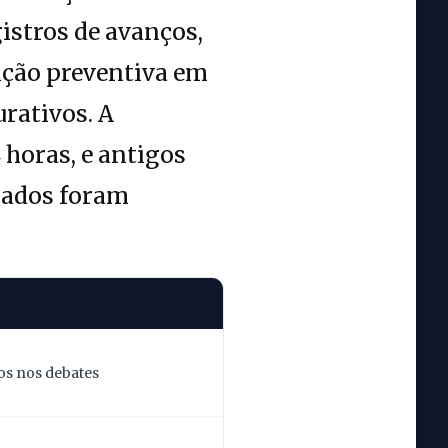
gistros de avanços,
nção preventiva em
urativos. A
 horas, e antigos
zados foram
os nos debates