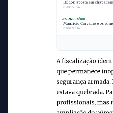
Hildon aposta em chapa femi
05/08/2026
FALANDO SÉRIO
Maurício Carvalho e os rumo
05/08/2026
A fiscalização iden
que permanece inope
segurança armada. 
estava quebrada. Pa
profissionais, mas
ampliação do númer