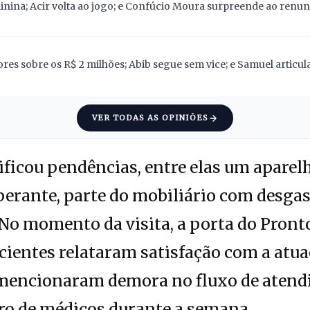
nina; Acir volta ao jogo; e Confúcio Moura surpreende ao renunc
res sobre os R$ 2 milhões; Abib segue sem vice; e Samuel articu
VER TODAS AS OPINIÕES
tificou pendências, entre elas um aparel
rante, parte do mobiliário com desgast
No momento da visita, a porta do Pront
cientes relataram satisfação com a atu
 mencionaram demora no fluxo de aten
o de médicos durante a semana.