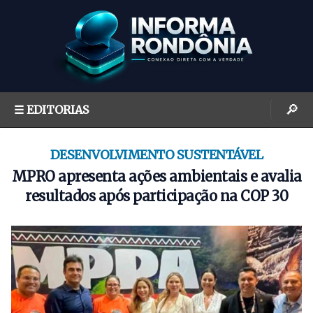
S
k
i
p
t
o
🔎
☰ EDITORIAS
c
o
n
DESENVOLVIMENTO SUSTENTÁVEL
t
MPRO apresenta ações ambientais e avalia
e
resultados após participação na COP 30
n
t