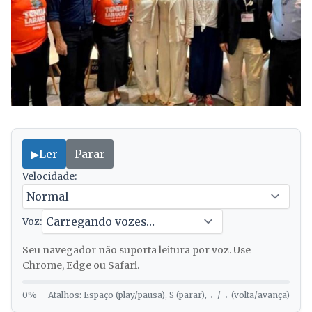
▶
Ler
Parar
Velocidade:
Voz:
Seu navegador não suporta leitura por voz. Use
Chrome, Edge ou Safari.
0%
Atalhos: Espaço (play/pausa), S (parar), ←/→ (volta/avança)