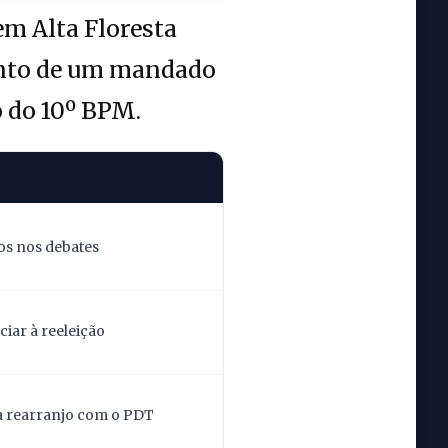
m Alta Floresta
ento de um mandado
o do 10º BPM.
os nos debates
iar à reeleição
la rearranjo com o PDT