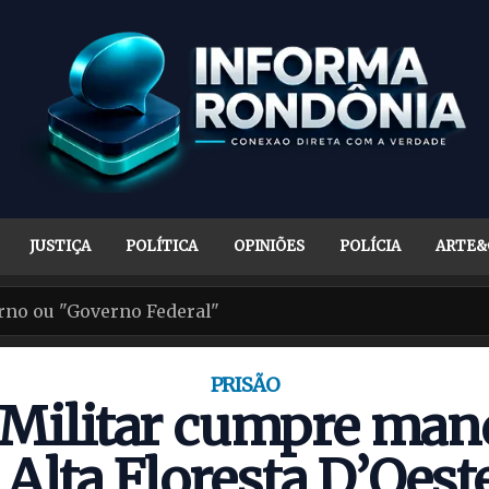
JUSTIÇA
POLÍTICA
OPINIÕES
POLÍCIA
ARTE&
PRISÃO
a Militar cumpre man
Alta Floresta D’Oest