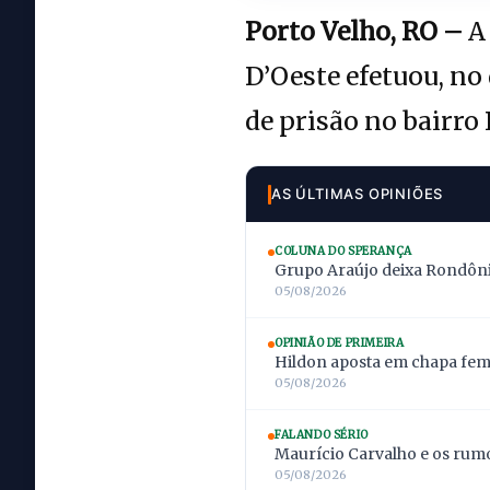
Porto Velho, RO –
A 
D’Oeste efetuou, n
de prisão no bairro 
AS ÚLTIMAS OPINIÕES
COLUNA DO SPERANÇA
Grupo Araújo deixa Rondônia
05/08/2026
OPINIÃO DE PRIMEIRA
Hildon aposta em chapa femi
05/08/2026
FALANDO SÉRIO
Maurício Carvalho e os rumo
05/08/2026