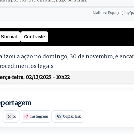
tura por voz. Use Chrome, Edge ou Safari.
Atalhos: Espaço (play/p
Normal
Contraste
alizou a ação no domingo, 30 de novembro, e enca
procedimentos legais
rça-feira, 02/12/2025 - 10h22
reportagem
X
Instagram
Copiar link