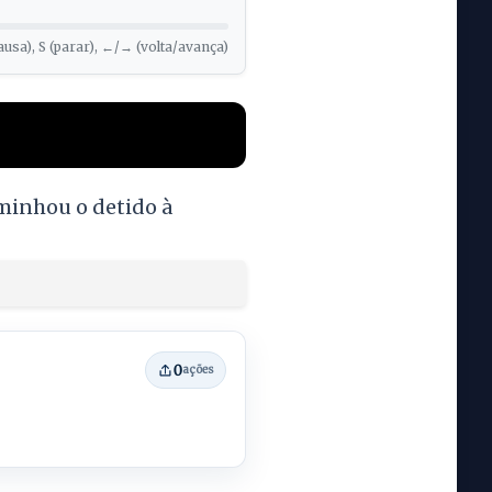
ausa), S (parar), ←/→ (volta/avança)
minhou o detido à
0
ações