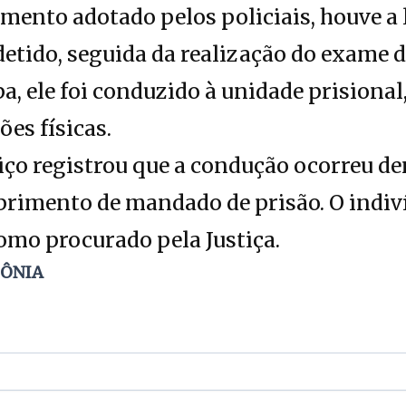
ento adotado pelos policiais, houve a l
etido, seguida da realização do exame de
pa, ele foi conduzido à unidade prisiona
es físicas.
iço registrou que a condução ocorreu de
primento de mandado de prisão. O indiv
omo procurado pela Justiça.
DÔNIA