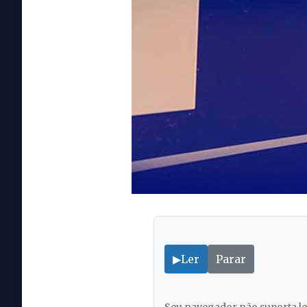
▶
Ler
Parar