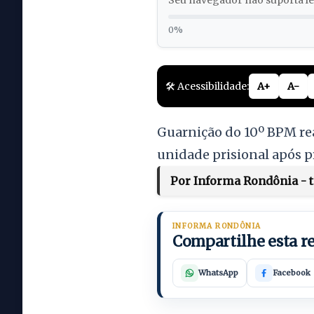
Seu navegador não suporta lei
0%
🛠️ Acessibilidade:
A+
A-
Guarnição do 10º BPM re
unidade prisional após 
Por Informa Rondônia - te
INFORMA RONDÔNIA
Compartilhe esta 
WhatsApp
Facebook