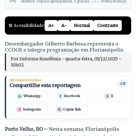
0%
Atalhos: Espaço (play/pausa), S (parar), ←/→ (volta/avança)
🛠️ Acessibilidade:
A+
A-
Normal
Contraste
Desembargador Gilberto Barbosa representa o
CCOGE e integra programação em Florianópolis
Por Informa Rondônia - quarta-feira, 03/12/2025 -
10h02
INFORMA RONDÔNIA
0
Compartilhe esta reportagem
WhatsApp
Facebook
X
Instagram
Copiar link
Porto Velho, RO –
Nesta semana, Florianópolis