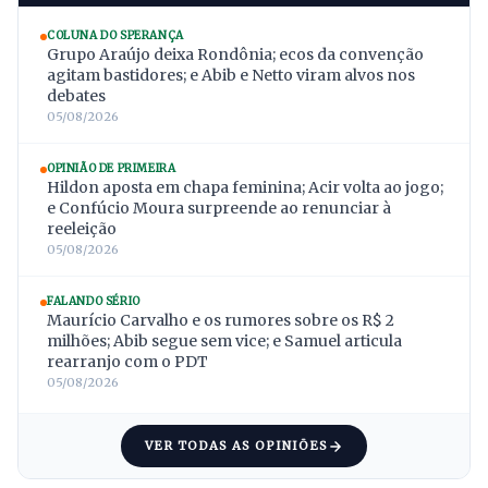
COLUNA DO SPERANÇA
Grupo Araújo deixa Rondônia; ecos da convenção
agitam bastidores; e Abib e Netto viram alvos nos
debates
05/08/2026
OPINIÃO DE PRIMEIRA
Hildon aposta em chapa feminina; Acir volta ao jogo;
e Confúcio Moura surpreende ao renunciar à
reeleição
05/08/2026
FALANDO SÉRIO
Maurício Carvalho e os rumores sobre os R$ 2
milhões; Abib segue sem vice; e Samuel articula
rearranjo com o PDT
05/08/2026
VER TODAS AS OPINIÕES