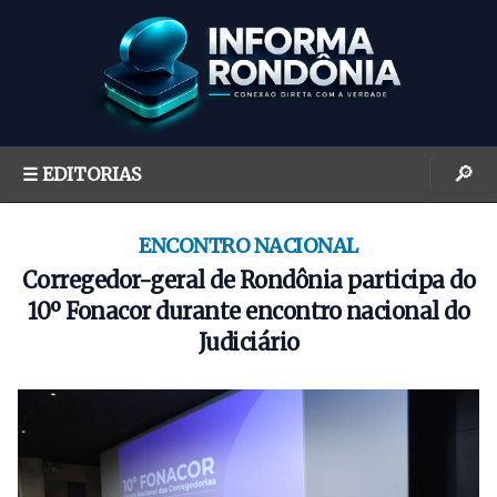
S
k
i
p
t
o
🔎
☰ EDITORIAS
c
o
n
ENCONTRO NACIONAL
t
Corregedor-geral de Rondônia participa do
e
10º Fonacor durante encontro nacional do
n
Judiciário
t