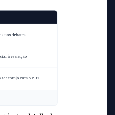
os nos debates
iar à reeleição
la rearranjo com o PDT