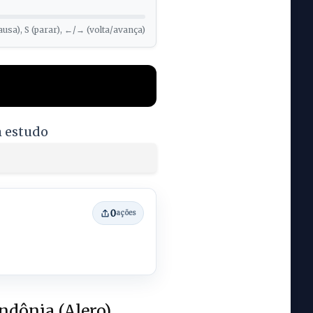
ausa), S (parar), ←/→ (volta/avança)
m estudo
0
ações
ndônia (Alero)