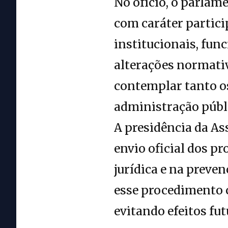
No ofício, o parlam
com caráter partici
institucionais, fun
alterações normativ
contemplar tanto o
administração públi
A presidência da As
envio oficial dos p
jurídica e na preve
esse procedimento 
evitando efeitos fut