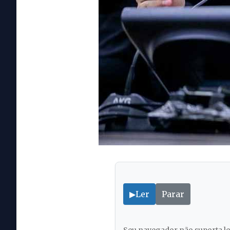
▶
Ler
Parar