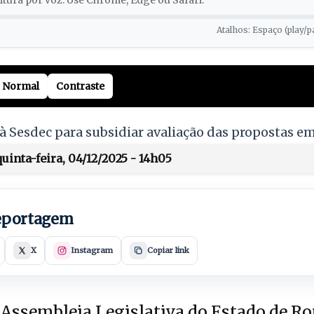
tura por voz. Use Chrome, Edge ou Safari.
Atalhos: Espaço (play/p
Normal
Contraste
 Sesdec para subsidiar avaliação das propostas e
inta-feira, 04/12/2025 - 14h05
reportagem
X
Instagram
Copiar link
Assembleia Legislativa do Estado de Ro