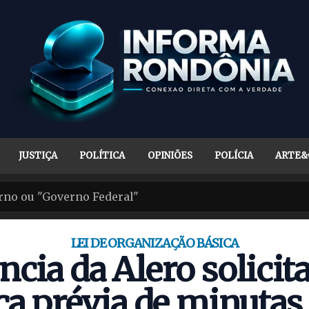
JUSTIÇA
POLÍTICA
OPINIÕES
POLÍCIA
ARTE&
LEI DE ORGANIZAÇÃO BÁSICA
ncia da Alero solicita
ca prévia de minutas