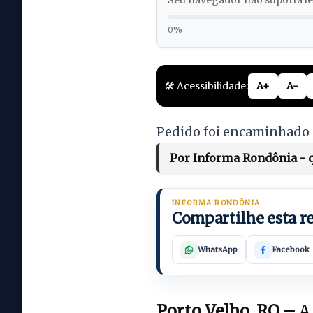
Seu navegador não suporta lei
0%
🛠️ Acessibilidade:
A+
A-
Pedido foi encaminhado à
Por Informa Rondônia - qu
INFORMA RONDÔNIA
Compartilhe esta 
WhatsApp
Facebook
Porto Velho, RO –
A 