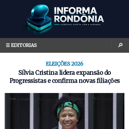
S
k
i
p
t
o
🔎
☰ EDITORIAS
c
o
n
ELEIÇÕES 2026
t
Sílvia Cristina lidera expansão do
e
Progressistas e confirma novas filiações
n
t