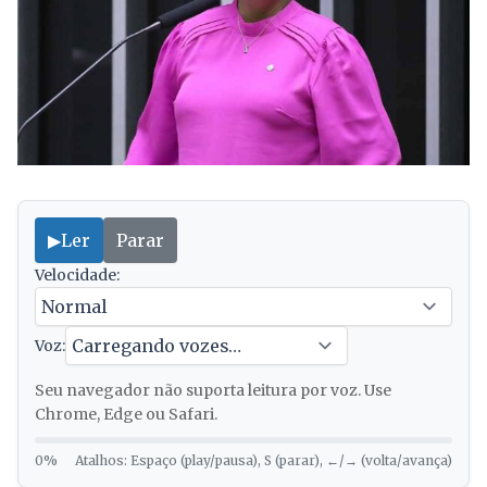
▶
Ler
Parar
Velocidade:
Voz:
Seu navegador não suporta leitura por voz. Use
Chrome, Edge ou Safari.
0%
Atalhos: Espaço (play/pausa), S (parar), ←/→ (volta/avança)