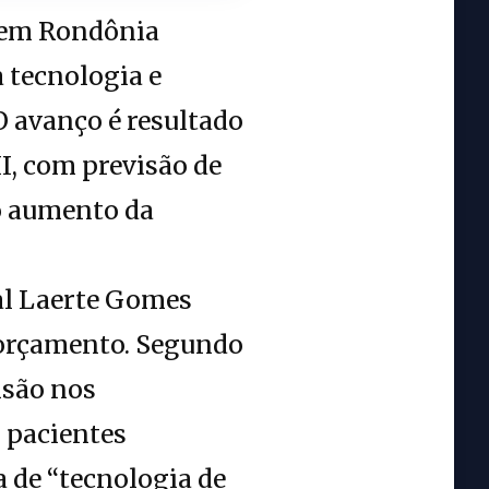
 em Rondônia
 tecnologia e
O avanço é resultado
I, com previsão de
o aumento da
al Laerte Gomes
 orçamento. Segundo
isão nos
 pacientes
a de “tecnologia de