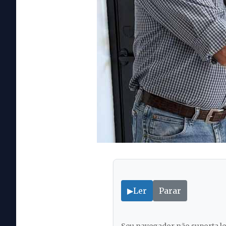
▶
Ler
Parar