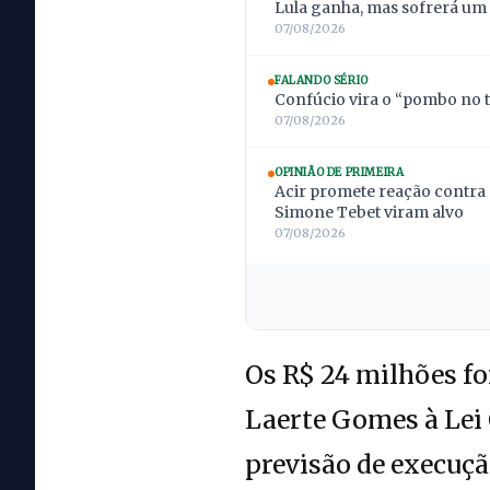
Lula ganha, mas sofrerá um
07/08/2026
FALANDO SÉRIO
Confúcio vira o “pombo no t
07/08/2026
OPINIÃO DE PRIMEIRA
Acir promete reação contra 
Simone Tebet viram alvo
07/08/2026
Os R$ 24 milhões f
Laerte Gomes à Lei
previsão de execuç