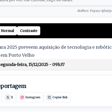
tura por voz. Use Chrome, Edge ou Safari.
Atalhos: Espaço (play/p
Normal
Contraste
a 2025 preveem aquisição de tecnologia e robótic
 em Porto Velho
egunda-feira, 15/12/2025 - 09h37
reportagem
X
Instagram
Copiar link