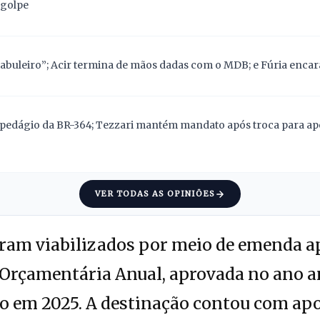
 golpe
abuleiro”; Acir termina de mãos dadas com o MDB; e Fúria encara
pedágio da BR-364; Tezzari mantém mandato após troca para apoi
VER TODAS AS OPINIÕES
oram viabilizados por meio de emenda a
 Orçamentária Anual, aprovada no ano a
ão em 2025. A destinação contou com ap