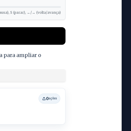
ausa), S (parar), ←/→ (volta/avança)
a para ampliar o
0
ações