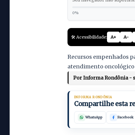
Seu navegador não suporta lei
0%
🛠️ Acessibilidade:
A+
A-
Recursos empenhados par
atendimento oncológico
Por Informa Rondônia - s
INFORMA RONDÔNIA
Compartilhe esta 
WhatsApp
Facebook