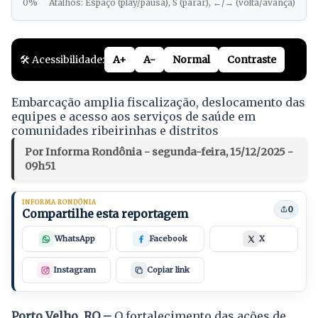
0%
Atalhos: Espaço (play/pausa), S (parar), ←/→ (volta/avança)
🛠️ Acessibilidade:
A+
A-
Normal
Contraste
Embarcação amplia fiscalização, deslocamento das
equipes e acesso aos serviços de saúde em
comunidades ribeirinhas e distritos
Por Informa Rondônia - segunda-feira, 15/12/2025 -
09h51
INFORMA RONDÔNIA
0
Compartilhe esta reportagem
WhatsApp
Facebook
X
Instagram
Copiar link
Porto Velho, RO –
O fortalecimento das ações de