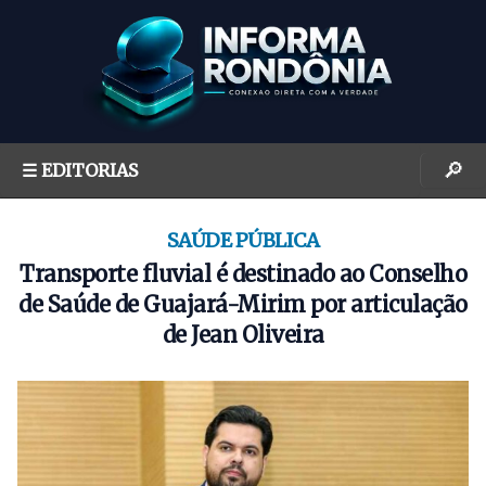
S
k
i
p
t
o
🔎
☰ EDITORIAS
c
o
n
SAÚDE PÚBLICA
t
Transporte fluvial é destinado ao Conselho
e
de Saúde de Guajará-Mirim por articulação
n
de Jean Oliveira
t