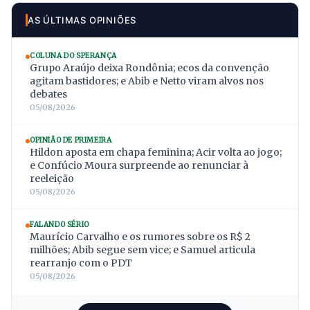
AS ÚLTIMAS OPINIÕES
COLUNA DO SPERANÇA
Grupo Araújo deixa Rondônia; ecos da convenção
agitam bastidores; e Abib e Netto viram alvos nos
debates
05/08/2026
OPINIÃO DE PRIMEIRA
Hildon aposta em chapa feminina; Acir volta ao jogo;
e Confúcio Moura surpreende ao renunciar à
reeleição
05/08/2026
FALANDO SÉRIO
Maurício Carvalho e os rumores sobre os R$ 2
milhões; Abib segue sem vice; e Samuel articula
rearranjo com o PDT
05/08/2026