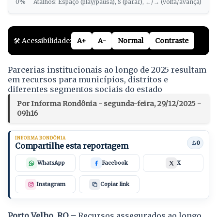
0%
Atalhos: Espaço (play/pausa), S (parar), ←/→ (volta/avança)
🛠️ Acessibilidade:
A+
A-
Normal
Contraste
Parcerias institucionais ao longo de 2025 resultam
em recursos para municípios, distritos e
diferentes segmentos sociais do estado
Por Informa Rondônia - segunda-feira, 29/12/2025 -
09h16
INFORMA RONDÔNIA
0
Compartilhe esta reportagem
WhatsApp
Facebook
X
Instagram
Copiar link
Porto Velho, RO –
Recursos assegurados ao longo