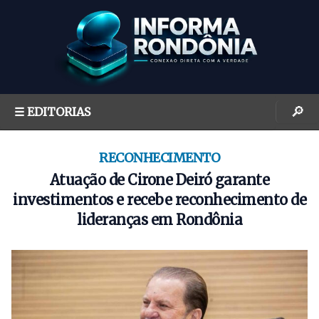
S
k
i
p
t
o
🔎
☰ EDITORIAS
c
o
n
RECONHECIMENTO
t
Atuação de Cirone Deiró garante
e
investimentos e recebe reconhecimento de
n
lideranças em Rondônia
t