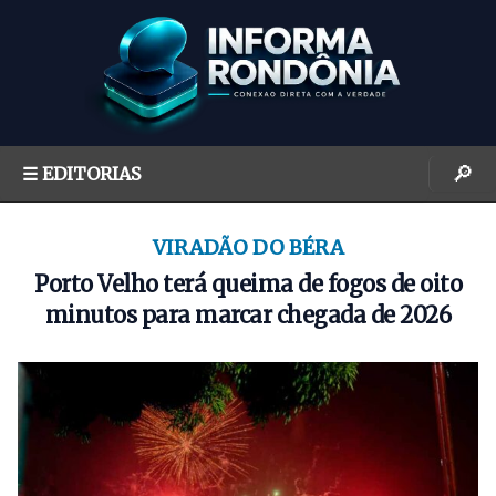
S
k
i
p
t
o
🔎
☰ EDITORIAS
c
o
n
VIRADÃO DO BÉRA
t
Porto Velho terá queima de fogos de oito
e
minutos para marcar chegada de 2026
n
t