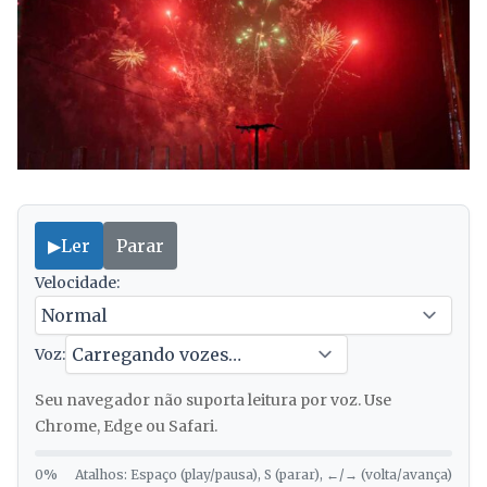
▶
Ler
Parar
Velocidade:
Voz:
Seu navegador não suporta leitura por voz. Use
Chrome, Edge ou Safari.
0%
Atalhos: Espaço (play/pausa), S (parar), ←/→ (volta/avança)