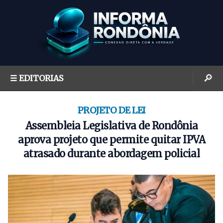
S
k
i
p
t
o
🔎
☰ EDITORIAS
c
o
n
PROJETO DE LEI
t
Assembleia Legislativa de Rondônia
e
aprova projeto que permite quitar IPVA
n
atrasado durante abordagem policial
t