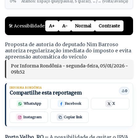
0%
Atalhos: Espaço (play/pausa), S (parar), ←/→ (volta/avança)
🛠️ Acessibilidade:
A+
A-
Normal
Contraste
Proposta de autoria do deputado Nim Barroso
autoriza regularização imediata do imposto e evita
apreensão automática do veículo
Por Informa Rondônia - segunda-feira, 05/01/2026 -
09h52
INFORMA RONDÔNIA
0
Compartilhe esta reportagem
WhatsApp
Facebook
X
Instagram
Copiar link
Porto Velho, RO –
A possibilidade de quitar o IPVA