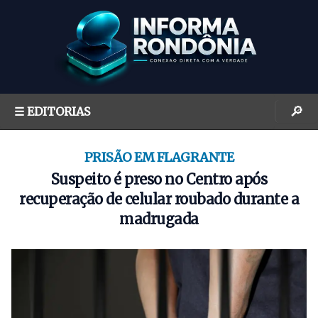
S
k
i
p
t
o
🔎
☰ EDITORIAS
c
o
n
PRISÃO EM FLAGRANTE
t
Suspeito é preso no Centro após
e
recuperação de celular roubado durante a
n
madrugada
t