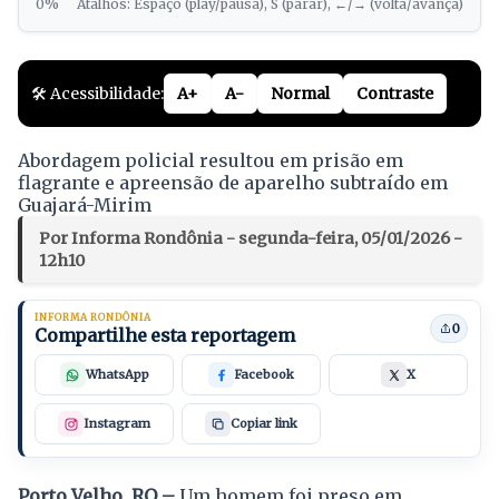
0%
Atalhos: Espaço (play/pausa), S (parar), ←/→ (volta/avança)
🛠️ Acessibilidade:
A+
A-
Normal
Contraste
Abordagem policial resultou em prisão em
flagrante e apreensão de aparelho subtraído em
Guajará-Mirim
Por Informa Rondônia - segunda-feira, 05/01/2026 -
12h10
INFORMA RONDÔNIA
0
Compartilhe esta reportagem
WhatsApp
Facebook
X
Instagram
Copiar link
Porto Velho, RO –
Um homem foi preso em