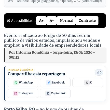
0%
Atalhos: Espaço (play/pausa), S (parar), ←/→ (volta/avança)
🛠️ Acessibilidade:
A+
A-
Normal
Contraste
Evento realizado ao longo de 50 dias reuniu
público de vários estados, impulsionou vendas e
ampliou a visibilidade de empreendedores locais
Por Informa Rondônia - terça-feira, 13/01/2026 -
09h12
INFORMA RONDÔNIA
0
Compartilhe esta reportagem
WhatsApp
Facebook
X
Instagram
Copiar link
Porto Velho, RO –
Ao longo de 50 dias de