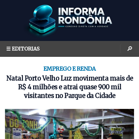
S
k
i
p
t
o
🔎
☰ EDITORIAS
c
o
n
EMPREGO E RENDA
t
Natal Porto Velho Luz movimenta mais de
e
R$ 4 milhões e atrai quase 900 mil
n
visitantes no Parque da Cidade
t