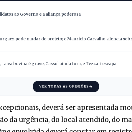
didatos ao Governo e a aliança poderosa
Gurgacz pode mudar de projeto; e Maurício Carvalho silencia sob
 raiva bovina é grave; Cassol ainda fora; e Tezzari escapa
VER TODAS AS OPINIÕES
cepcionais, deverá ser apresentada mo
ção da urgência, do local atendido, do m
ipe envolvida deverá constar em regist