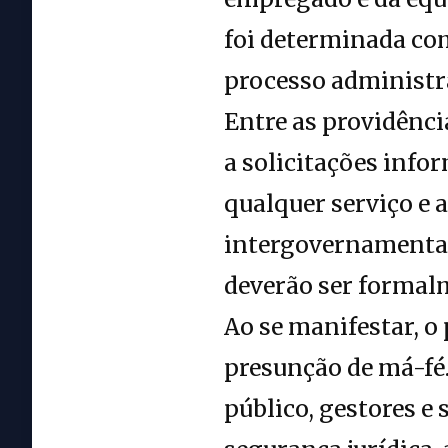
foi determinada co
processo administra
Entre as providênc
a solicitações info
qualquer serviço e 
intergovernamental
deverão ser formal
Ao se manifestar, 
presunção de má-fé.
público, gestores e