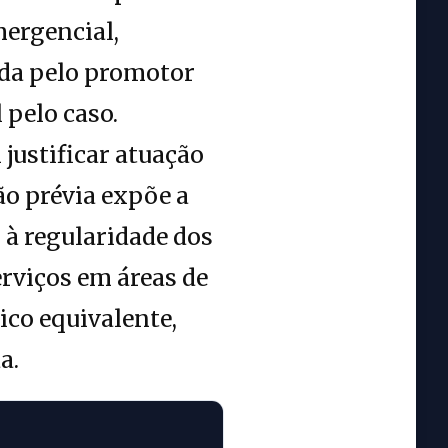
mergencial,
ada pelo promotor
 pelo caso.
ustificar atuação
ão prévia expõe a
 à regularidade dos
erviços em áreas de
co equivalente,
a.