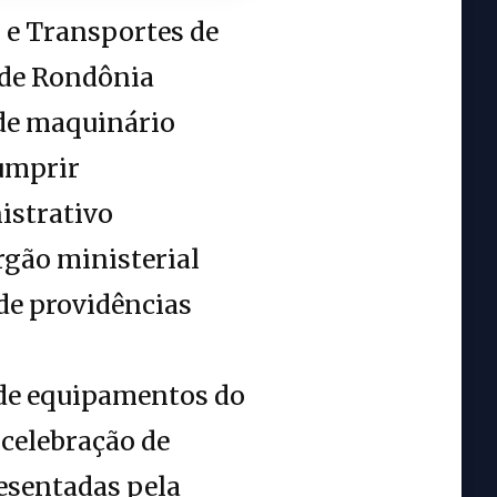
e Transportes de
 de Rondônia
de maquinário
cumprir
istrativo
rgão ministerial
de providências
 de equipamentos do
 celebração de
esentadas pela