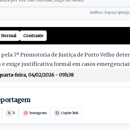
tura por voz. Use Chrome, Edge ou Safari.
Atalhos: Espaço (play/p
Normal
Contraste
ela 7ª Promotoria de Justiça de Porto Velho dete
 e exige justificativa formal em casos emergenciai
uarta-feira, 04/02/2026 - 09h38
reportagem
X
Instagram
Copiar link