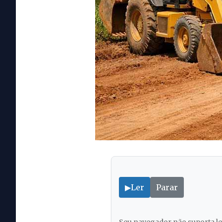
▶
Ler
Parar