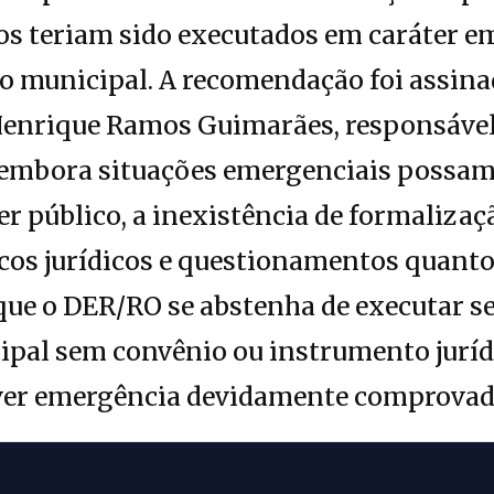
ços teriam sido executados em caráter e
ão municipal. A recomendação foi assin
 Henrique Ramos Guimarães, responsável
mbora situações emergenciais possam j
r público, a inexistência de formalizaç
cos jurídicos e questionamentos quanto
 que o DER/RO se abstenha de executar s
pal sem convênio ou instrumento jurídi
ver emergência devidamente comprovad