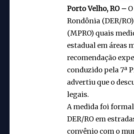
Porto Velho, RO –
O 
Rondônia (DER/RO) 
(MPRO) quais medid
estadual em áreas m
recomendação expe
conduzido pela 7ª P
advertiu que o des
legais.
A medida foi formal
DER/RO em estradas 
convênio com o mun