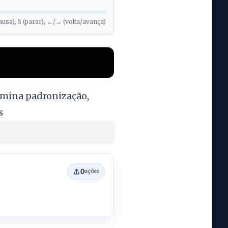
ausa), S (parar), ←/→ (volta/avança)
rmina padronização,
s
0
ações