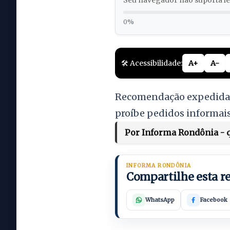
Seu navegador não suporta lei
0%
🛠️ Acessibilidade:
A+
A-
Recomendação expedida p
proíbe pedidos informais
Por Informa Rondônia - q
INFORMA RONDÔNIA
Compartilhe esta 
WhatsApp
Facebook