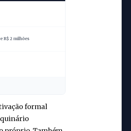
re R$ 2 milhões
tivação formal
aquinário
ro próprio. Também