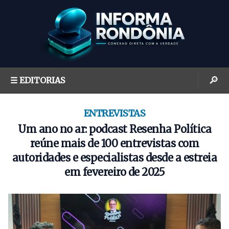
S
k
i
p
t
o
🔎
☰ EDITORIAS
c
o
n
ENTREVISTAS
t
Um ano no ar: podcast Resenha Política
e
reúne mais de 100 entrevistas com
n
autoridades e especialistas desde a estreia
t
em fevereiro de 2025