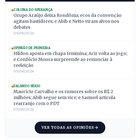
COLUNA DO SPERANÇA
Grupo Araújo deixa Rondônia; ecos da convenção
agitam bastidores; e Abib e Netto viram alvos nos
debates
05/08/2026
OPINIÃO DE PRIMEIRA
Hildon aposta em chapa feminina; Acir volta ao jogo;
e Confúcio Moura surpreende ao renunciar à
reeleição
05/08/2026
FALANDO SÉRIO
Maurício Carvalho e os rumores sobre os R$ 2
milhões; Abib segue sem vice; e Samuel articula
rearranjo com o PDT
05/08/2026
VER TODAS AS OPINIÕES