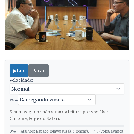
▶
Ler
Parar
Velocidade:
Voz:
Seu navegador não suporta leitura por voz. Use
Chrome, Edge ou Safari.
0%
Atalhos: Espaço (play/pausa), S (parar), ←/→ (volta/avança)