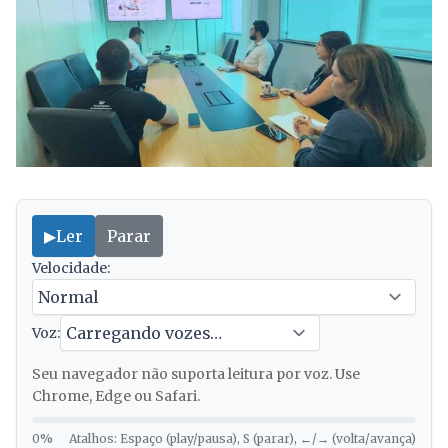
▶
Ler
Parar
Velocidade:
Voz:
Seu navegador não suporta leitura por voz. Use
Chrome, Edge ou Safari.
0%
Atalhos: Espaço (play/pausa), S (parar), ←/→ (volta/avança)