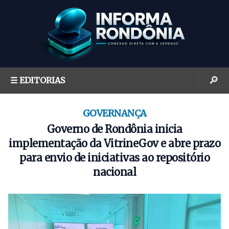
S
k
i
p
t
o
🔎
☰ EDITORIAS
c
o
n
GOVERNANÇA
t
Governo de Rondônia inicia
e
implementação da VitrineGov e abre prazo
n
para envio de iniciativas ao repositório
t
nacional