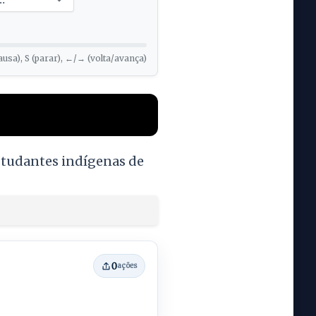
ausa), S (parar), ←/→ (volta/avança)
estudantes indígenas de
0
ações