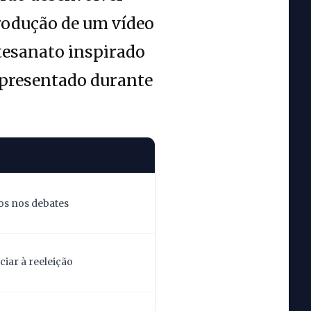
rodução de um vídeo
rtesanato inspirado
apresentado durante
os nos debates
iar à reeleição