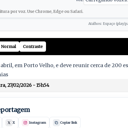
tura por voz. Use Chrome, Edge ou Safari.
Atalhos: Espaço (play/p
Normal
Contraste
abril, em Porto Velho, e deve reunir cerca de 200 
ias
ra, 27/02/2026 - 15h54
reportagem
X
Instagram
Copiar link