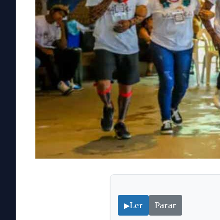
▶
Ler
Parar