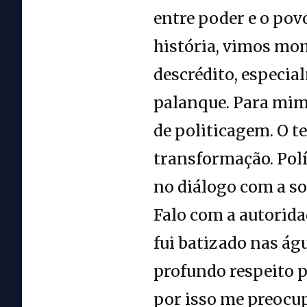
entre poder e o pov
história, vimos mom
descrédito, especi
palanque. Para mim,
de politicagem. O t
transformação. Polít
no diálogo com a so
Falo com a autorida
fui batizado nas á
profundo respeito p
por isso me preocup