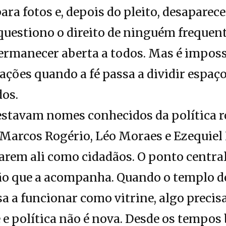
ara fotos e, depois do pleito, desapare
questiono o direito de ninguém frequen
ermanecer aberta a todos. Mas é imposs
ações quando a fé passa a dividir espaç
dos.
 estavam nomes conhecidos da política 
arcos Rogério, Léo Moraes e Ezequiel N
rem ali como cidadãos. O ponto central
ção que a acompanha. Quando o templo d
sa a funcionar como vitrine, algo precisa
 e política não é nova. Desde os tempos b