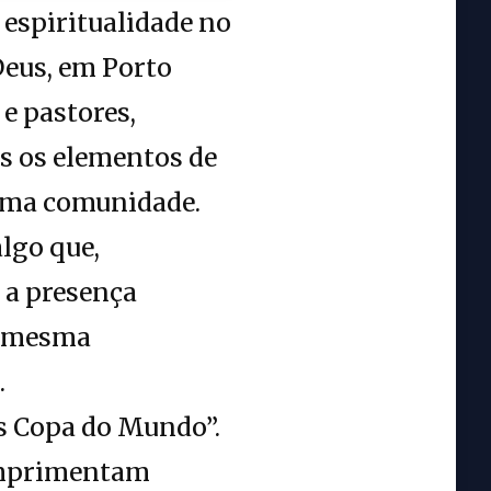
espiritualidade no
Deus, em Porto
 e pastores,
s os elementos de
 uma comunidade.
lgo que,
: a presença
a mesma
.
os Copa do Mundo”.
cumprimentam