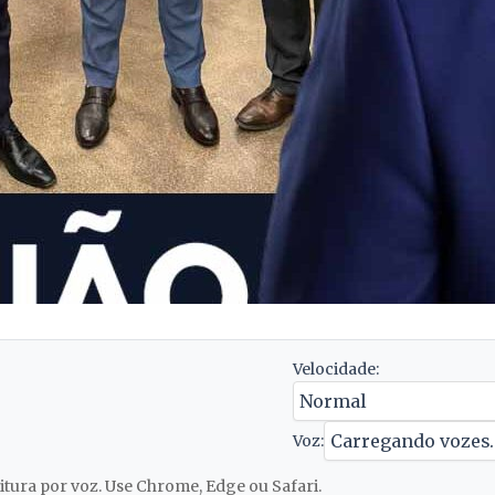
Velocidade:
Voz:
tura por voz. Use Chrome, Edge ou Safari.