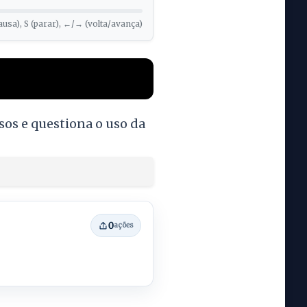
ausa), S (parar), ←/→ (volta/avança)
sos e questiona o uso da
0
ações