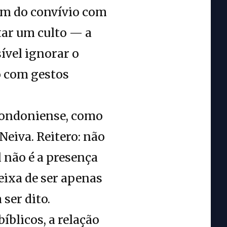
cem do convívio com
tar um culto — a
ível ignorar o
o com gestos
rondoniense, como
eiva. Reitero: não
 não é a presença
eixa de ser apenas
 ser dito.
íblicos, a relação