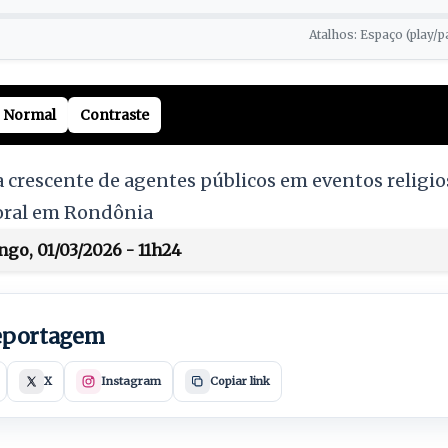
Atalhos: Espaço (play/p
Normal
Contraste
a crescente de agentes públicos em eventos religio
toral em Rondônia
go, 01/03/2026 - 11h24
reportagem
X
Instagram
Copiar link