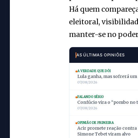
Há quem compareça a
eleitoral, visibilid
manter-se no poder
AS ÚLTIMAS OPINIÕES
A VERDADE QUE DÓI
Lula ganha, mas sofrerá um
07/08/2026
FALANDO SÉRIO
Confúcio vira o “pombo no t
07/08/2026
OPINIÃO DE PRIMEIRA
Acir promete reação contra 
Simone Tebet viram alvo