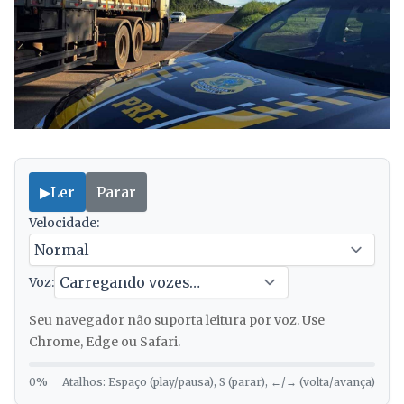
▶
Ler
Parar
Velocidade:
Voz:
Seu navegador não suporta leitura por voz. Use
Chrome, Edge ou Safari.
0%
Atalhos: Espaço (play/pausa), S (parar), ←/→ (volta/avança)