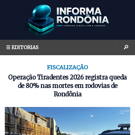
S
k
i
p
t
o
🔎
☰ EDITORIAS
c
o
n
FISCALIZAÇÃO
t
Operação Tiradentes 2026 registra queda
e
de 80% nas mortes em rodovias de
n
Rondônia
t