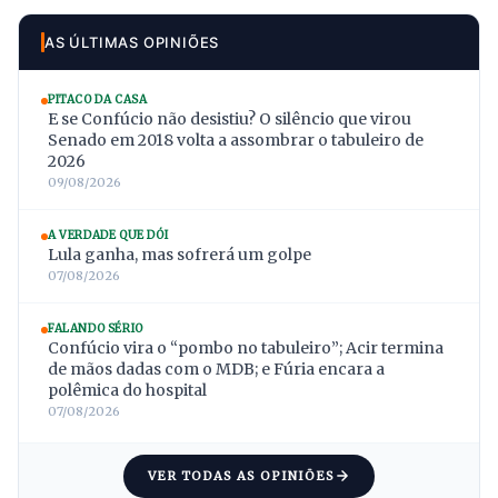
AS ÚLTIMAS OPINIÕES
PITACO DA CASA
E se Confúcio não desistiu? O silêncio que virou
Senado em 2018 volta a assombrar o tabuleiro de
2026
09/08/2026
A VERDADE QUE DÓI
Lula ganha, mas sofrerá um golpe
07/08/2026
FALANDO SÉRIO
Confúcio vira o “pombo no tabuleiro”; Acir termina
de mãos dadas com o MDB; e Fúria encara a
polêmica do hospital
07/08/2026
VER TODAS AS OPINIÕES