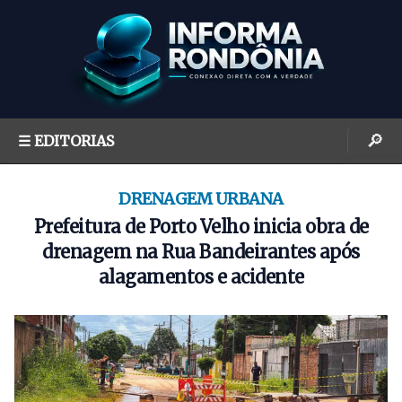
S
k
i
p
t
o
🔎
☰ EDITORIAS
c
o
n
DRENAGEM URBANA
t
Prefeitura de Porto Velho inicia obra de
e
drenagem na Rua Bandeirantes após
n
alagamentos e acidente
t