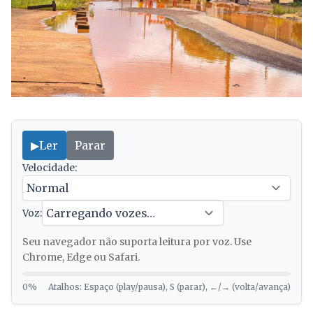
▶
Ler
Parar
Velocidade:
Voz:
Seu navegador não suporta leitura por voz. Use
Chrome, Edge ou Safari.
0%
Atalhos: Espaço (play/pausa), S (parar), ←/→ (volta/avança)