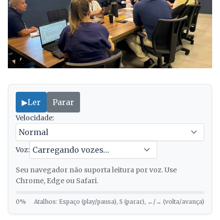
▶
Ler
Parar
Velocidade:
Voz:
Seu navegador não suporta leitura por voz. Use
Chrome, Edge ou Safari.
0%
Atalhos: Espaço (play/pausa), S (parar), ←/→ (volta/avança)