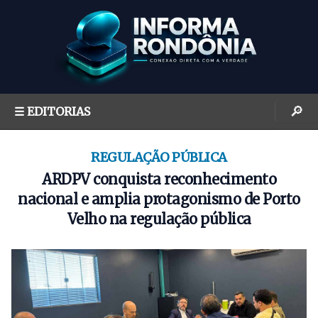
S
k
i
p
t
o
🔎
☰ EDITORIAS
c
o
n
REGULAÇÃO PÚBLICA
t
ARDPV conquista reconhecimento
e
nacional e amplia protagonismo de Porto
n
Velho na regulação pública
t