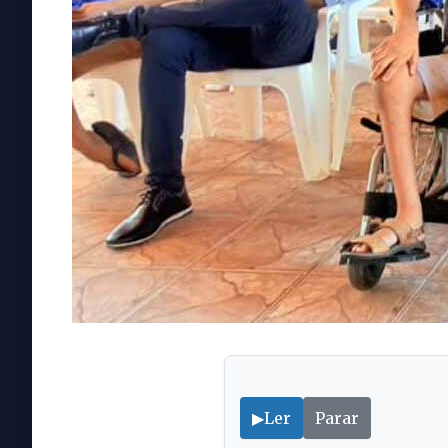
▶
Ler
Parar