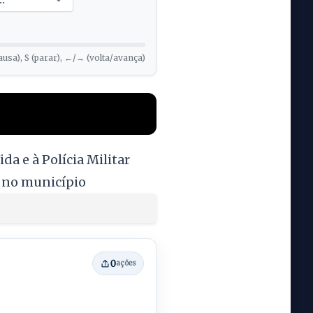
ausa), S (parar), ←/→ (volta/avança)
da e à Polícia Militar
s no município
0
ações