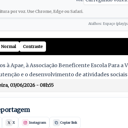
tura por voz. Use Chrome, Edge ou Safari.
Atalhos: Espaço (play/p
Normal
Contraste
 à Apae, à Associação Beneficente Escola Para a Vi
utenção e o desenvolvimento de atividades sociai
ira, 03/06/2026 - 08h55
reportagem
X
Instagram
Copiar link