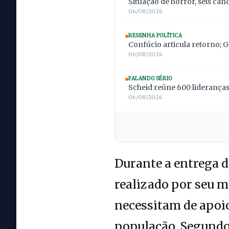
Situação de horror, seis can
06/08/2026
RESENHA POLÍTICA
Confúcio articula retorno; 
06/08/2026
FALANDO SÉRIO
Scheid reúne 600 lideranças;
06/08/2026
Durante a entrega d
realizado por seu 
necessitam de apoio
população. Segundo 