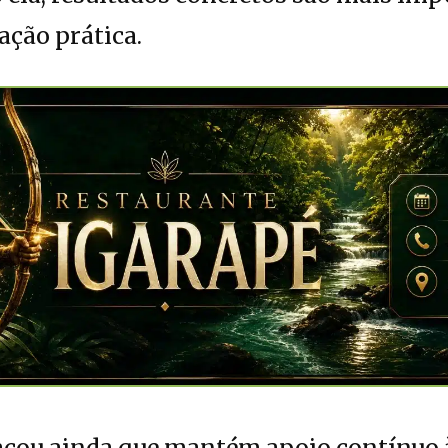
ação prática.
tacou ainda que mantém apoio contínuo 