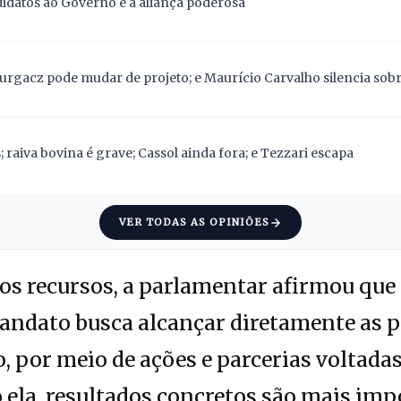
didatos ao Governo e a aliança poderosa
Gurgacz pode mudar de projeto; e Maurício Carvalho silencia sob
 raiva bovina é grave; Cassol ainda fora; e Tezzari escapa
VER TODAS AS OPINIÕES
os recursos, a parlamentar afirmou que
mandato busca alcançar diretamente as 
, por meio de ações e parcerias voltada
ela, resultados concretos são mais imp