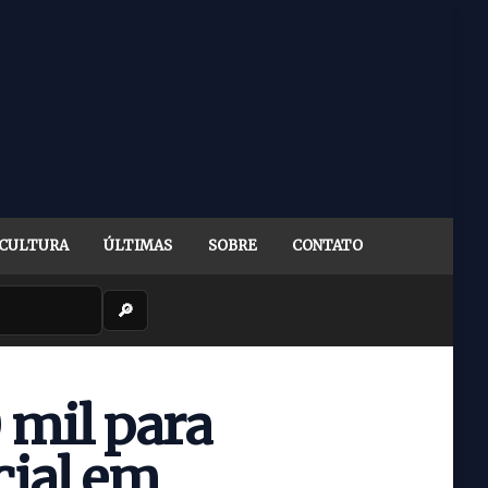
CULTURA
ÚLTIMAS
SOBRE
CONTATO
🔎
0 mil para
cial em