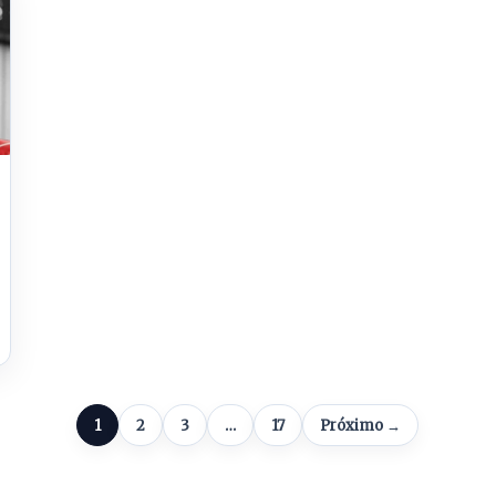
1
2
3
…
17
Próximo →