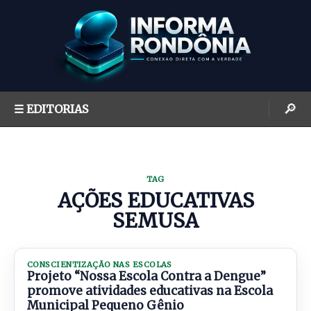
S
k
i
p
t
o
🔎
☰ EDITORIAS
c
o
n
t
TAG
e
AÇÕES EDUCATIVAS
n
SEMUSA
t
CONSCIENTIZAÇÃO NAS ESCOLAS
Projeto “Nossa Escola Contra a Dengue”
promove atividades educativas na Escola
Municipal Pequeno Gênio