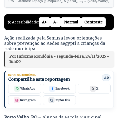
0%
Atalhos: Espaço (play/pausa), S (parar), ←/→ (volta/avança)
🛠️ Acessibilidade:
A+
A-
Normal
Contraste
Ação realizada pela Semusa levou orientações
sobre prevenção ao Aedes aegypti a crianças da
rede municipal
Por Informa Rondônia - segunda-feira, 24/11/2025 -
16h09
INFORMA RONDÔNIA
0
Compartilhe esta reportagem
WhatsApp
Facebook
X
Instagram
Copiar link
Porto Velho, RO –
Alunos da Escola Municipal