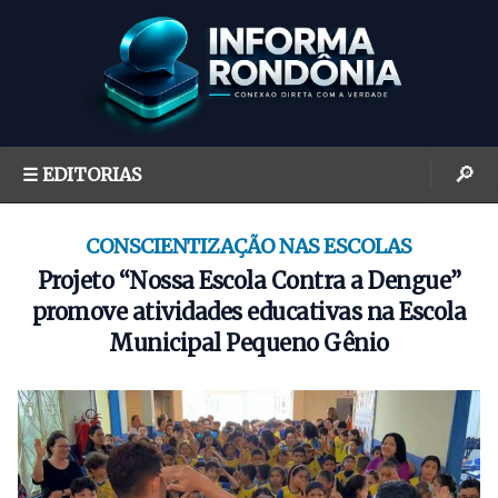
S
k
i
p
t
o
🔎
☰ EDITORIAS
c
o
n
CONSCIENTIZAÇÃO NAS ESCOLAS
t
Projeto “Nossa Escola Contra a Dengue”
e
promove atividades educativas na Escola
n
Municipal Pequeno Gênio
t