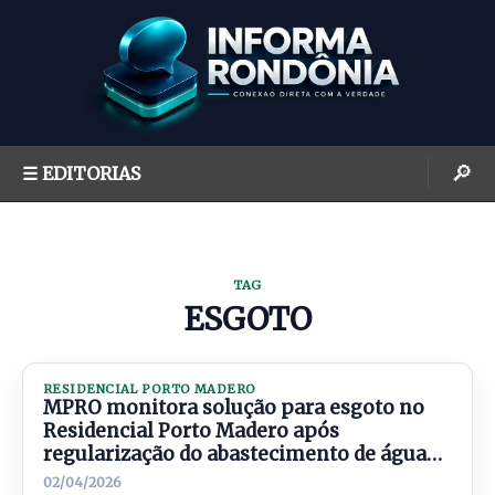
S
k
i
p
t
o
🔎
☰ EDITORIAS
c
o
n
t
TAG
e
ESGOTO
n
t
RESIDENCIAL PORTO MADERO
MPRO monitora solução para esgoto no
Residencial Porto Madero após
regularização do abastecimento de água
em Porto Velho
02/04/2026