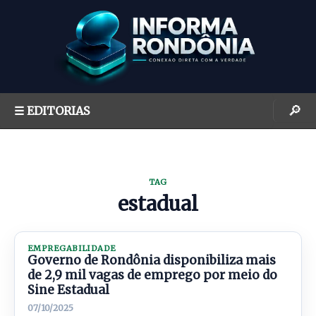
S
k
i
p
t
o
🔎
☰ EDITORIAS
c
o
n
t
TAG
e
estadual
n
t
EMPREGABILIDADE
Governo de Rondônia disponibiliza mais
de 2,9 mil vagas de emprego por meio do
Sine Estadual
07/10/2025