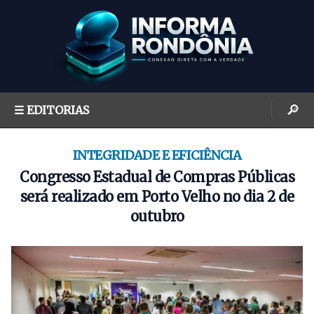
S
k
i
p
t
o
🔎
☰ EDITORIAS
c
o
n
INTEGRIDADE E EFICIÊNCIA
t
Congresso Estadual de Compras Públicas
e
será realizado em Porto Velho no dia 2 de
n
outubro
t