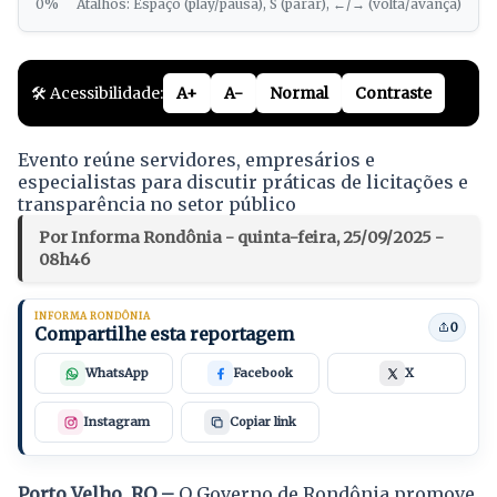
0%
Atalhos: Espaço (play/pausa), S (parar), ←/→ (volta/avança)
🛠️ Acessibilidade:
A+
A-
Normal
Contraste
Evento reúne servidores, empresários e
especialistas para discutir práticas de licitações e
transparência no setor público
Por Informa Rondônia - quinta-feira, 25/09/2025 -
08h46
INFORMA RONDÔNIA
0
Compartilhe esta reportagem
WhatsApp
Facebook
X
Instagram
Copiar link
Porto Velho, RO –
O Governo de Rondônia promove,