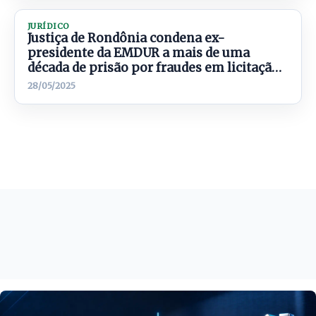
JURÍDICO
Justiça de Rondônia condena ex-
presidente da EMDUR a mais de uma
década de prisão por fraudes em licitação
e falsificação de documentos
28/05/2025