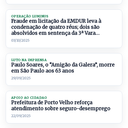
OPERAÇÃO LUMINUS
Fraude em licitação da EMDUR leva à
condenação de quatro réus; dois são
absolvidos em sentença da 3ª Vara
Criminal de Porto Velho
03/10/2025
LUTO NA IMPRENSA
Paulo Soares, o “Amigão da Galera”, morre
em São Paulo aos 63 anos
29/09/2025
APOIO AO CIDADAO
Prefeitura de Porto Velho reforça
atendimento sobre seguro-desemprego
22/09/2025