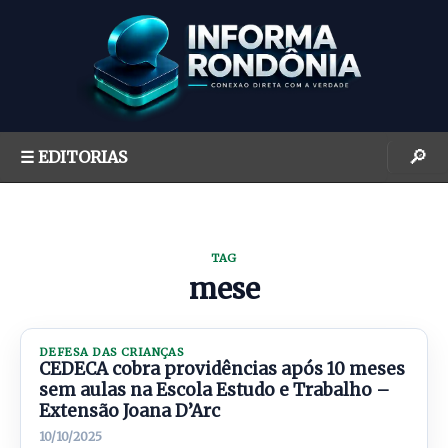
S
k
i
p
t
o
🔎
☰ EDITORIAS
c
o
n
t
TAG
e
mese
n
t
DEFESA DAS CRIANÇAS
CEDECA cobra providências após 10 meses
sem aulas na Escola Estudo e Trabalho –
Extensão Joana D’Arc
10/10/2025