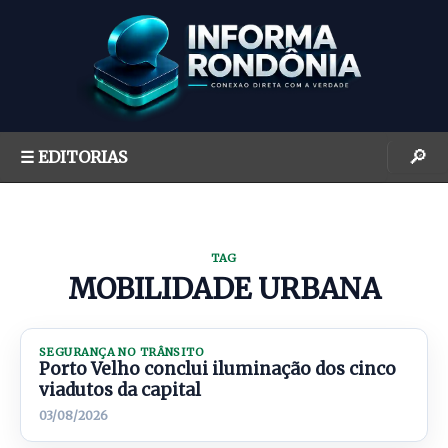
S
k
i
p
t
o
🔎
☰ EDITORIAS
c
o
n
t
TAG
e
MOBILIDADE URBANA
n
t
SEGURANÇA NO TRÂNSITO
Porto Velho conclui iluminação dos cinco
viadutos da capital
03/08/2026