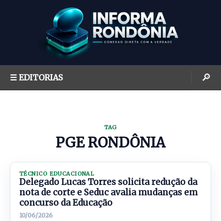
S
k
i
p
t
o
🔎
☰ EDITORIAS
c
o
n
t
TAG
e
PGE RONDÔNIA
n
t
TÉCNICO EDUCACIONAL
Delegado Lucas Torres solicita redução da
nota de corte e Seduc avalia mudanças em
concurso da Educação
10/06/2026