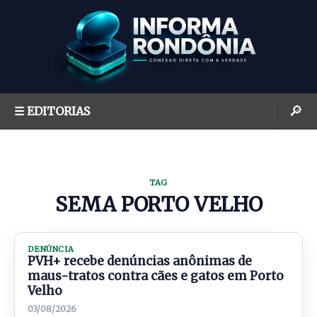
S
k
i
p
t
o
🔎
☰ EDITORIAS
c
o
n
t
TAG
e
SEMA PORTO VELHO
n
t
DENÚNCIA
PVH+ recebe denúncias anônimas de
maus-tratos contra cães e gatos em Porto
Velho
03/08/2026