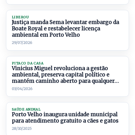
LIBEROU
Justiça manda Sema levantar embargo da
Boate Royal e restabelecer licença
ambiental em Porto Velho
29/07/2026
PITACO DA CASA
Vinicius Miguel revoluciona a gestão
ambiental, preserva capital político e
mantém caminho aberto para qualquer
próximo passo
03/04/2026
SAÚDE ANIMAL
Porto Velho inaugura unidade municipal
para atendimento gratuito a cães e gatos
28/10/2025