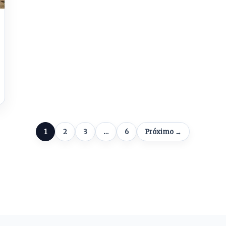
1
2
3
…
6
Próximo →