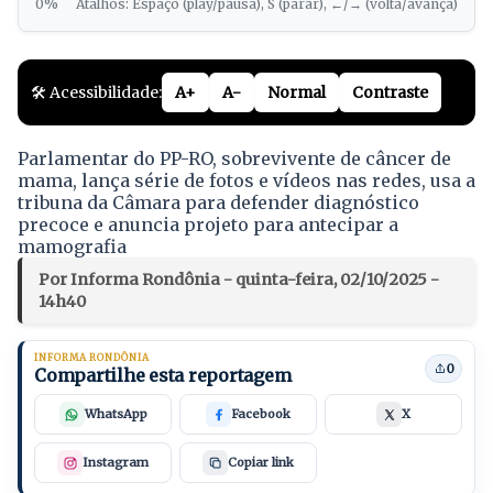
0%
Atalhos: Espaço (play/pausa), S (parar), ←/→ (volta/avança)
🛠️ Acessibilidade:
A+
A-
Normal
Contraste
Parlamentar do PP-RO, sobrevivente de câncer de
mama, lança série de fotos e vídeos nas redes, usa a
tribuna da Câmara para defender diagnóstico
precoce e anuncia projeto para antecipar a
mamografia
Por Informa Rondônia - quinta-feira, 02/10/2025 -
14h40
INFORMA RONDÔNIA
0
Compartilhe esta reportagem
WhatsApp
Facebook
X
Instagram
Copiar link