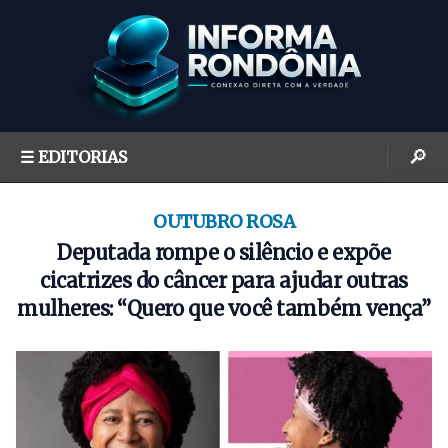
S
k
i
p
t
o
🔎
☰ EDITORIAS
c
o
n
OUTUBRO ROSA
t
Deputada rompe o silêncio e expõe
e
cicatrizes do câncer para ajudar outras
n
mulheres: “Quero que você também vença”
t