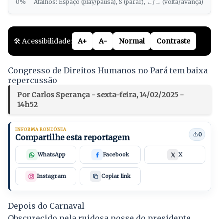
0%
Atalhos: Espaço (play/pausa), S (parar), ←/→ (volta/avança)
🛠️ Acessibilidade:
A+
A-
Normal
Contraste
Congresso de Direitos Humanos no Pará tem baixa
repercussão
Por Carlos Sperança - sexta-feira, 14/02/2025 -
14h52
INFORMA RONDÔNIA
0
Compartilhe esta reportagem
WhatsApp
Facebook
X
Instagram
Copiar link
Depois do Carnaval
Obscurecido pela ruidosa posse do presidente