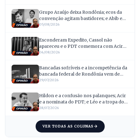
Grupo Araújo deixa Rondônia; ecos da
convenção agitam bastidores; e Abib e
Netto viram alvos nos debates
05/08/2026
Esconderam Expedito, Cassol não
apareceu e o PDT comemora com Acir
Gurgacz
04/08/2026
Bancadas sofríveis e a incompetência da
bancada federal de Rondônia vem de
longe
29/07/2026
Hildon e a confusão nos palanques; Acir
e a nominata do PDT; e Léo e a tropa do
Podemos
28/07/2026
VER TODAS AS COLUNAS