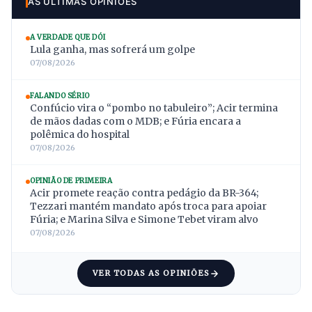
AS ÚLTIMAS OPINIÕES
A VERDADE QUE DÓI
Lula ganha, mas sofrerá um golpe
07/08/2026
FALANDO SÉRIO
Confúcio vira o “pombo no tabuleiro”; Acir termina
de mãos dadas com o MDB; e Fúria encara a
polêmica do hospital
07/08/2026
OPINIÃO DE PRIMEIRA
Acir promete reação contra pedágio da BR-364;
Tezzari mantém mandato após troca para apoiar
Fúria; e Marina Silva e Simone Tebet viram alvo
07/08/2026
VER TODAS AS OPINIÕES