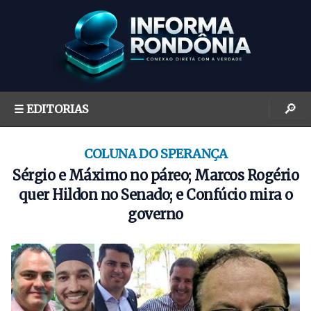
S
k
i
p
t
o
🔎
☰ EDITORIAS
c
o
n
COLUNA DO SPERANÇA
t
Sérgio e Máximo no páreo; Marcos Rogério
e
quer Hildon no Senado; e Confúcio mira o
n
governo
t