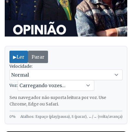
▶
Ler
Parar
Velocidade:
Voz:
Seu navegador não suporta leitura por voz. Use
Chrome, Edge ou Safari.
0%
Atalhos: Espaço (play/pausa), S (parar), ←/→ (volta/avança)