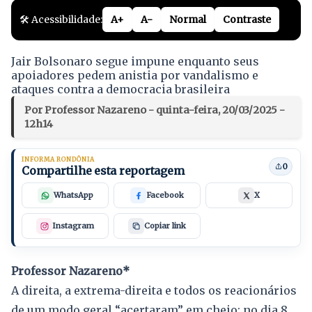
🛠️ Acessibilidade:
A+
A-
Normal
Contraste
Jair Bolsonaro segue impune enquanto seus
apoiadores pedem anistia por vandalismo e
ataques contra a democracia brasileira
Por Professor Nazareno - quinta-feira, 20/03/2025 -
12h14
INFORMA RONDÔNIA
0
Compartilhe esta reportagem
WhatsApp
Facebook
X
Instagram
Copiar link
Professor Nazareno*
A direita, a extrema-direita e todos os reacionários
de um modo geral “acertaram” em cheio: no dia 8