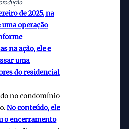
eprodução
ereiro de 2025, na
e uma operação
onforme
s na ação, ele e
essar uma
res do residencial
vado no condomínio
o.
No conteúdo, ele
iu o encerramento