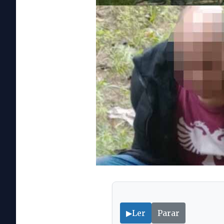
▶
Ler
Parar