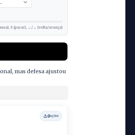
ausa), S (parar), ←/→ (volta/avança)
onal, mas defesa ajustou
0
ações