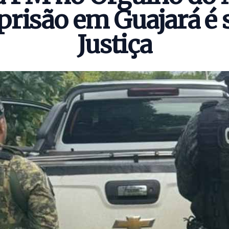
prisão em Guajará é 
Justiça