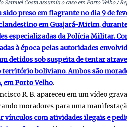
 Samuel Costa assumiu o caso em Porto Velho / R
a sido preso em flagrante no dia 9 de fev
 clandestino em Guajará-Mirim, durant
es especializadas da Polícia Militar. C
das à época pelas autoridades envolvida
am detidos sob suspeita de tentar atrav
território boliviano. Ambos são morado
, em Porto Velho
.
ancisco R. B. apareceu em um vídeo gra
ocando moradores para uma manifestaçã
r vínculos com atividades ilegais e ped