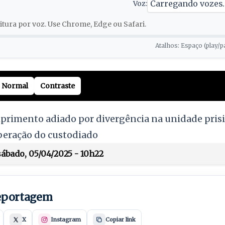
Voz:
tura por voz. Use Chrome, Edge ou Safari.
Atalhos: Espaço (play/p
Normal
Contraste
mprimento adiado por divergência na unidade prisi
iberação do custodiado
ábado, 05/04/2025 - 10h22
reportagem
X
Instagram
Copiar link