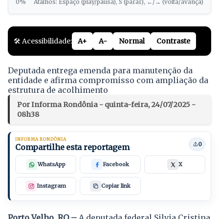
0%
Atalhos: Espaço (play/pausa), S (parar), ←/→ (volta/avança)
🛠️ Acessibilidade:
A+
A-
Normal
Contraste
Deputada entrega emenda para manutenção da
entidade e afirma compromisso com ampliação da
estrutura de acolhimento
Por Informa Rondônia - quinta-feira, 24/07/2025 -
08h38
INFORMA RONDÔNIA
0
Compartilhe esta reportagem
WhatsApp
Facebook
X
Instagram
Copiar link
Porto Velho, RO –
A deputada federal Silvia Cristina