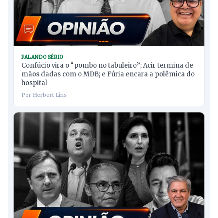
FALANDO SÉRIO
Confúcio vira o “pombo no tabuleiro”; Acir termina de
mãos dadas com o MDB; e Fúria encara a polêmica do
hospital
Por Herbert Lins