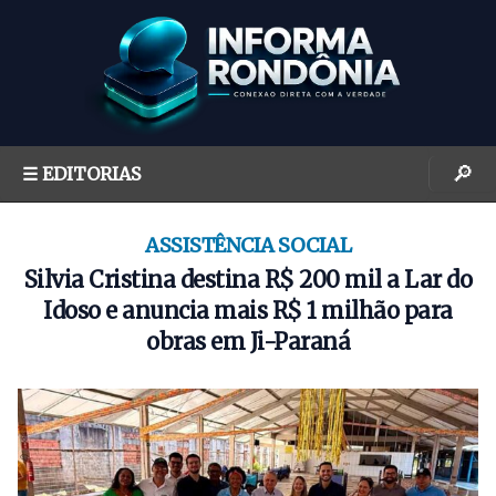
S
k
i
p
t
o
🔎
☰ EDITORIAS
c
o
n
ASSISTÊNCIA SOCIAL
t
Silvia Cristina destina R$ 200 mil a Lar do
e
Idoso e anuncia mais R$ 1 milhão para
n
obras em Ji-Paraná
t