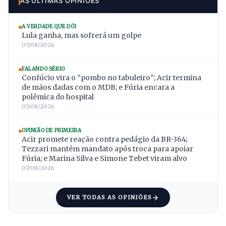
AS ÚLTIMAS OPINIÕES
A VERDADE QUE DÓI
Lula ganha, mas sofrerá um golpe
07/08/2026
FALANDO SÉRIO
Confúcio vira o “pombo no tabuleiro”; Acir termina
de mãos dadas com o MDB; e Fúria encara a
polêmica do hospital
07/08/2026
OPINIÃO DE PRIMEIRA
Acir promete reação contra pedágio da BR-364;
Tezzari mantém mandato após troca para apoiar
Fúria; e Marina Silva e Simone Tebet viram alvo
07/08/2026
VER TODAS AS OPINIÕES