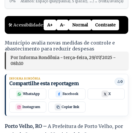
0%
Atalhos: Espaço (play/pausa), S (parar), ←/→ (volta/avança)
🛠️ Acessibilidade:
A+
A-
Normal
Contraste
Município avalia novas medidas de controle e
abastecimento para reduzir despesas
Por Informa Rondônia - terça-feira, 29/07/2025 -
08h10
INFORMA RONDÔNIA
0
Compartilhe esta reportagem
WhatsApp
Facebook
X
Instagram
Copiar link
Porto Velho, RO –
A Prefeitura de Porto Velho, por