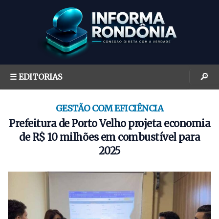
S
k
i
p
t
o
🔎
☰ EDITORIAS
c
o
n
GESTÃO COM EFICIÊNCIA
t
Prefeitura de Porto Velho projeta economia
e
de R$ 10 milhões em combustível para
n
2025
t