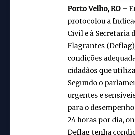
Porto Velho, RO –
Em
protocolou a Indica
Civil e à Secretari
Flagrantes (Deflag)
condições adequadas
cidadãos que utiliz
Segundo o parlamen
urgentes e sensívei
para o desempenho 
24 horas por dia, o
Deflag tenha condi