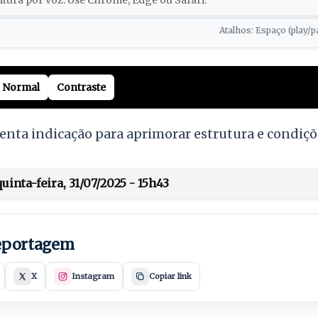
tura por voz. Use Chrome, Edge ou Safari.
Atalhos: Espaço (play/p
Normal
Contraste
nta indicação para aprimorar estrutura e condiçõ
inta-feira, 31/07/2025 - 15h43
reportagem
X
Instagram
Copiar link