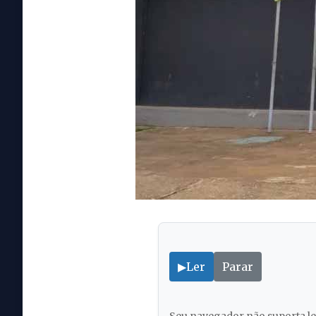
▶
Ler
Parar