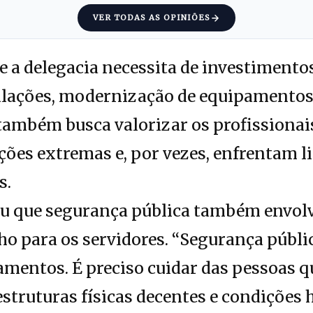
VER TODAS AS OPINIÕES
e a delegacia necessita de investiment
alações, modernização de equipamentos 
 também busca valorizar os profissionais
ões extremas e, por vezes, enfrentam l
s.
ou que segurança pública também envolv
ho para os servidores. “Segurança públi
mentos. É preciso cuidar das pessoas q
struturas físicas decentes e condições