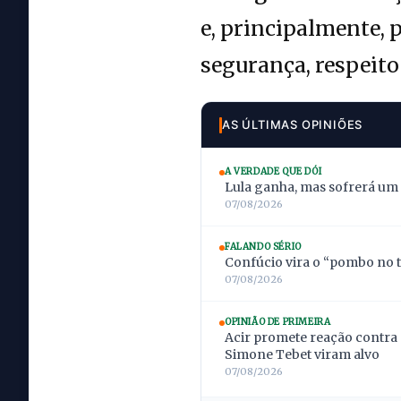
e, principalmente, 
segurança, respeito
AS ÚLTIMAS OPINIÕES
A VERDADE QUE DÓI
Lula ganha, mas sofrerá um
07/08/2026
FALANDO SÉRIO
Confúcio vira o “pombo no t
07/08/2026
OPINIÃO DE PRIMEIRA
Acir promete reação contra 
Simone Tebet viram alvo
07/08/2026