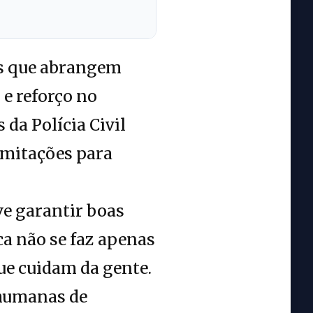
os que abrangem
e reforço no
 da Polícia Civil
imitações para
e garantir boas
ca não se faz apenas
ue cuidam da gente.
 humanas de