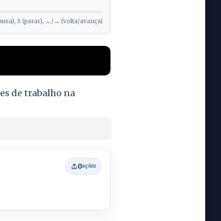
ausa), S (parar), ←/→ (volta/avança)
es de trabalho na
0
ações