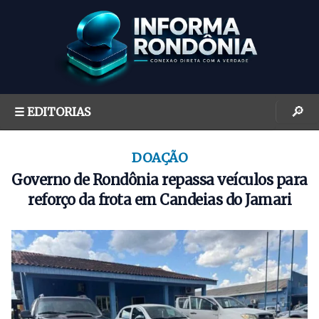
S
k
i
p
t
o
🔎
☰ EDITORIAS
c
o
n
DOAÇÃO
t
Governo de Rondônia repassa veículos para
e
reforço da frota em Candeias do Jamari
n
t