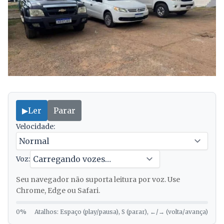
▶
Ler
Parar
Velocidade:
Voz:
Seu navegador não suporta leitura por voz. Use
Chrome, Edge ou Safari.
0%
Atalhos: Espaço (play/pausa), S (parar), ←/→ (volta/avança)