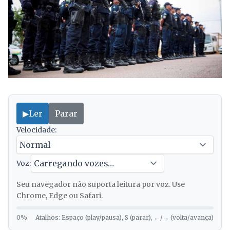
▶
Ler
Parar
Velocidade:
Voz:
Seu navegador não suporta leitura por voz. Use
Chrome, Edge ou Safari.
0%
Atalhos: Espaço (play/pausa), S (parar), ←/→ (volta/avança)