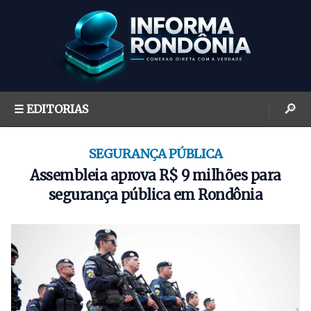
S
k
i
p
t
o
🔎
☰ EDITORIAS
c
o
n
SEGURANÇA PÚBLICA
t
Assembleia aprova R$ 9 milhões para
e
segurança pública em Rondônia
n
t