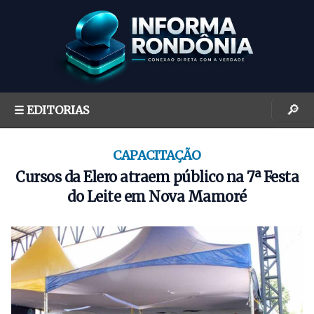
S
k
i
p
t
o
🔎
☰ EDITORIAS
c
o
n
CAPACITAÇÃO
t
Cursos da Elero atraem público na 7ª Festa
e
do Leite em Nova Mamoré
n
t