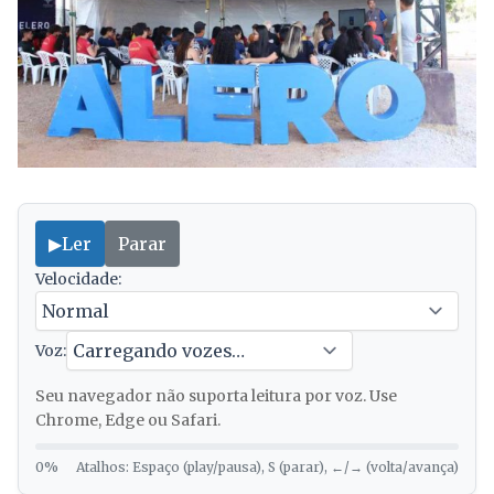
▶
Ler
Parar
Velocidade:
Voz:
Seu navegador não suporta leitura por voz. Use
Chrome, Edge ou Safari.
0%
Atalhos: Espaço (play/pausa), S (parar), ←/→ (volta/avança)