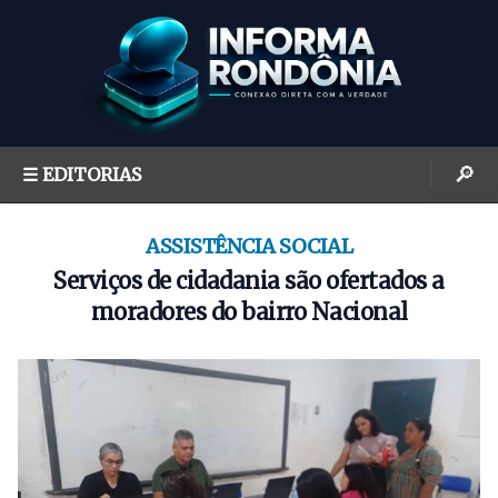
S
k
i
p
t
o
🔎
☰ EDITORIAS
c
o
n
ASSISTÊNCIA SOCIAL
t
Serviços de cidadania são ofertados a
e
moradores do bairro Nacional
n
t