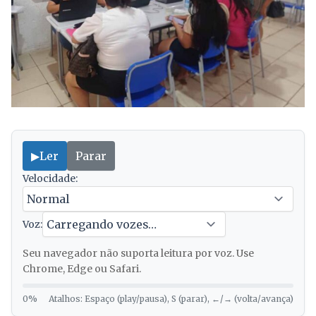
▶
Ler
Parar
Velocidade:
Voz:
Seu navegador não suporta leitura por voz. Use
Chrome, Edge ou Safari.
0%
Atalhos: Espaço (play/pausa), S (parar), ←/→ (volta/avança)