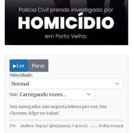
▶
Ler
Parar
Velocidade:
Voz:
Seu navegador não suporta leitura por voz. Use
Chrome, Edge ou Safari.
0%
Atalhos: Espaço (play/pausa), S (parar), ←/→ (volta/avança)