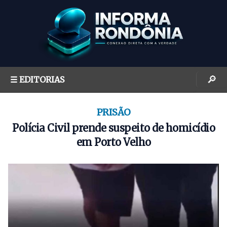
S
k
i
p
t
o
🔎
☰ EDITORIAS
c
o
n
PRISÃO
t
Polícia Civil prende suspeito de homicídio
e
em Porto Velho
n
t