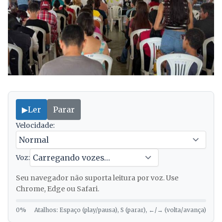
▶
Ler
Parar
Velocidade:
Voz:
Seu navegador não suporta leitura por voz. Use
Chrome, Edge ou Safari.
0%
Atalhos: Espaço (play/pausa), S (parar), ←/→ (volta/avança)