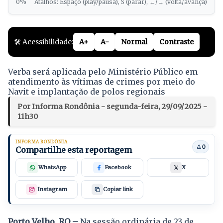
0%
Atalhos: Espaço (play/pausa), S (parar), ←/→ (volta/avança)
🛠️ Acessibilidade:
A+
A-
Normal
Contraste
Verba será aplicada pelo Ministério Público em
atendimento às vítimas de crimes por meio do
Navit e implantação de polos regionais
Por Informa Rondônia - segunda-feira, 29/09/2025 -
11h30
INFORMA RONDÔNIA
0
Compartilhe esta reportagem
WhatsApp
Facebook
X
Instagram
Copiar link
Porto Velho, RO –
Na sessão ordinária de 23 de