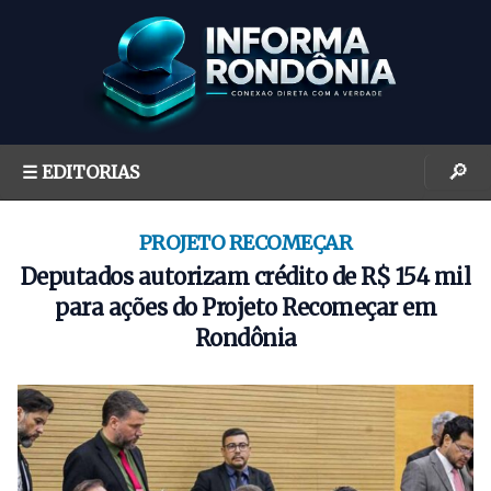
S
k
i
p
t
o
🔎
☰ EDITORIAS
c
o
n
PROJETO RECOMEÇAR
t
Deputados autorizam crédito de R$ 154 mil
e
para ações do Projeto Recomeçar em
n
Rondônia
t