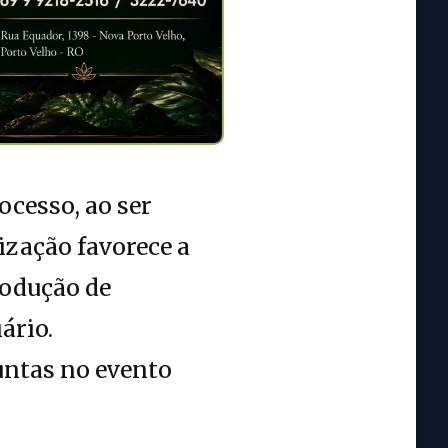
cesso, ao ser
ização favorece a
rodução de
ário.
untas no evento