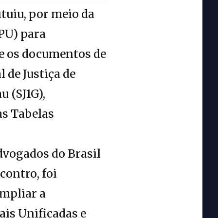
ituiu, por meio da
TPU) para
 e os documentos de
 de Justiça de
u (SJ1G),
as Tabelas
dvogados do Brasil
contro, foi
ampliar a
ais Unificadas e