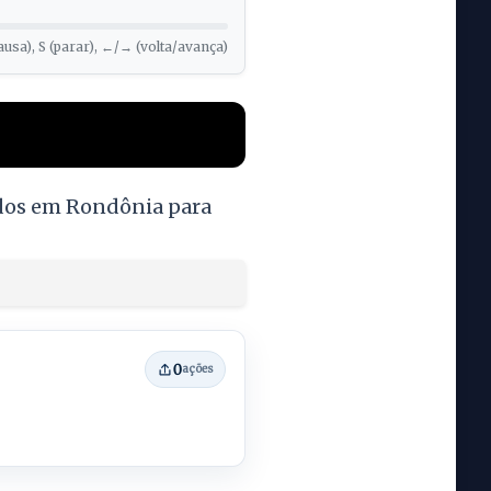
ausa), S (parar), ←/→ (volta/avança)
ados em Rondônia para
0
ações