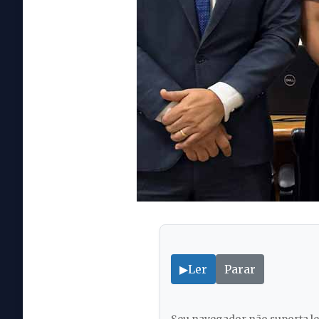
▶
Ler
Parar