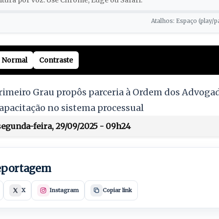
tura por voz. Use Chrome, Edge ou Safari.
Atalhos: Espaço (play/p
Normal
Contraste
 Primeiro Grau propôs parceria à Ordem dos Advog
apacitação no sistema processual
egunda-feira, 29/09/2025 - 09h24
reportagem
X
Instagram
Copiar link