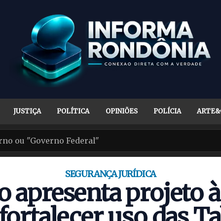
JUSTIÇA
POLÍTICA
OPINIÕES
POLÍCIA
ARTE&
SEGURANÇA JURÍDICA
io apresenta projeto
fortalecer uso das T