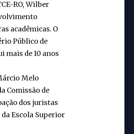
 TCE-RO, Wilber
nvolvimento
bras acadêmicas. O
rio Público de
i mais de 10 anos
 Márcio Melo
 da Comissão de
pação dos juristas
 da Escola Superior