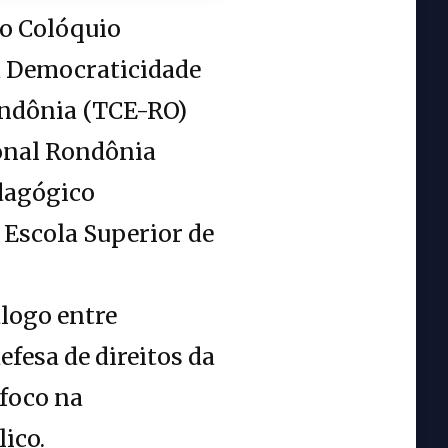
 o Colóquio
na Democraticidade
ondônia (TCE-RO)
onal Rondônia
dagógico
 Escola Superior de
álogo entre
efesa de direitos da
 foco na
ico.