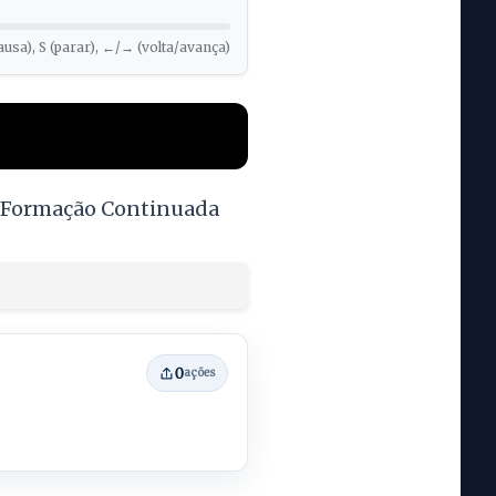
ausa), S (parar), ←/→ (volta/avança)
e Formação Continuada
0
ações