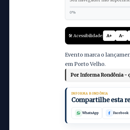
Seu navegador não suporta lei
0%
🛠️ Acessibilidade:
A+
A-
Evento marca o lançamen
em Porto Velho.
Por Informa Rondônia - qu
INFORMA RONDÔNIA
Compartilhe esta 
WhatsApp
Facebook