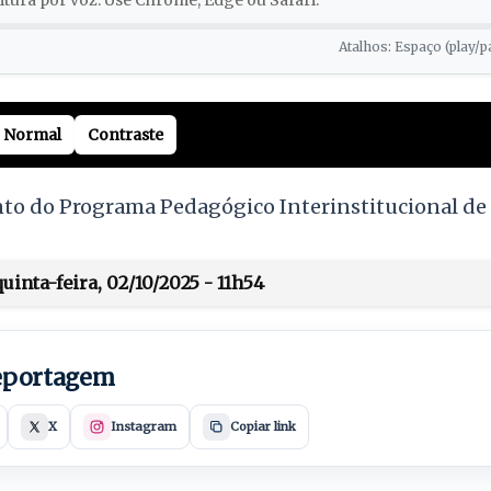
tura por voz. Use Chrome, Edge ou Safari.
Atalhos: Espaço (play/p
Normal
Contraste
to do Programa Pedagógico Interinstitucional d
inta-feira, 02/10/2025 - 11h54
reportagem
X
Instagram
Copiar link