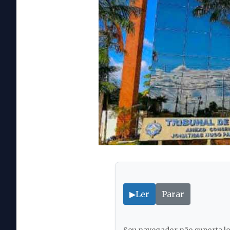
▶
Ler
Parar